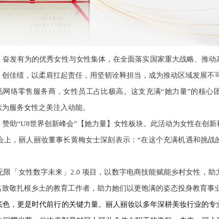
取、奋发有为的优秀女性与女性集体，在全面落实国家重大战略、推动
创佳绩，以柔肩扛起责任，用坚韧诠释担当，成为推动区域发展不可
的化妆品网络零售服务商，女性员工占比极高。这支充满“她力量”的核
续为服务女性之美注入动能。
，赞助
“U8世界创新峰会”【她力量】女性板块。此活动为女性在创
会上，丽人丽妆董事长黄梅女士深刻表示：“在这个充满机遇和挑战
无限「女性数字未来」
2.0 项目
，以数字电商技能赋能乡村女性，助
名致敬扎根乡土的教育工作者，助力她们以更饱满的姿态投身教育事
底色，更是时代前行的
关键
力量
。
丽人丽妆以多年深耕美妆行业的专